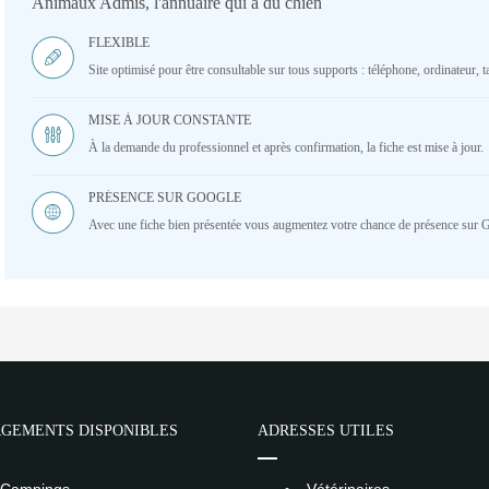
Animaux Admis, l'annuaire qui a du chien
FLEXIBLE
Site optimisé pour être consultable sur tous supports : téléphone, ordinateur, ta
MISE À JOUR CONSTANTE
À la demande du professionnel et après confirmation, la fiche est mise à jour.
PRÉSENCE SUR GOOGLE
Avec une fiche bien présentée vous augmentez votre chance de présence sur 
GEMENTS DISPONIBLES
ADRESSES UTILES