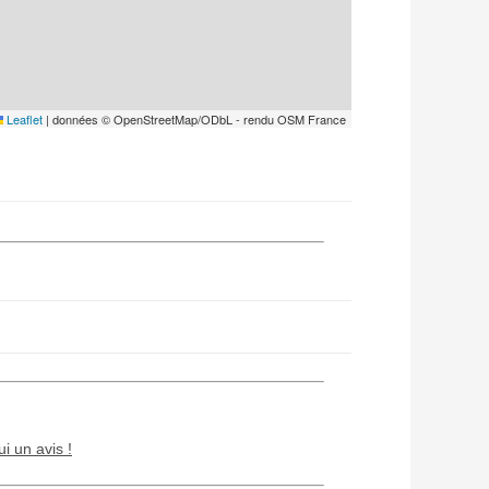
Leaflet
|
données © OpenStreetMap/ODbL - rendu OSM France
ui un avis !