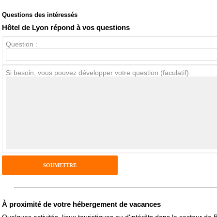
Questions des intéressés
Note globale
Propreté
Hôtel de Lyon répond à vos questions
Question :
Avis Clients
Si besoin, vous pouvez développer votre question (faculatif)
Notes que vous souhaitez attribuer :
Pseudo :
Antispam - Combien font 7x4 (en chiffres) :
Avis sur l'établissement :
À proximité de votre hébergement de vacances