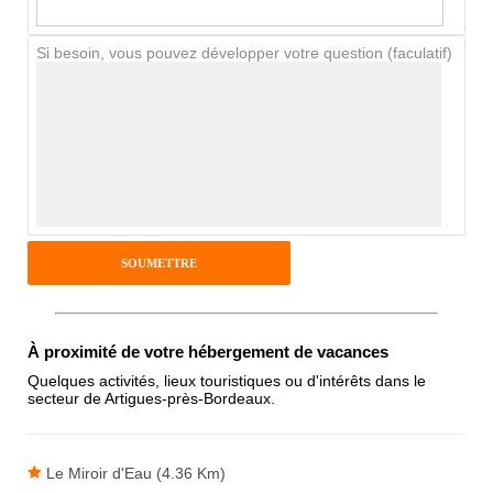
Si besoin, vous pouvez développer votre question (faculatif)
Avis Clients
Notes que vous souhaitez attribuer :
Pseudo :
Antispam - Combien font 7x4 (en
chiffres) :
À proximité de votre hébergement de vacances
Quelques activités, lieux touristiques ou d'intérêts dans le
secteur de Artigues-près-Bordeaux.
Avis sur l'établissement :
Le Miroir d'Eau (4.36 Km)