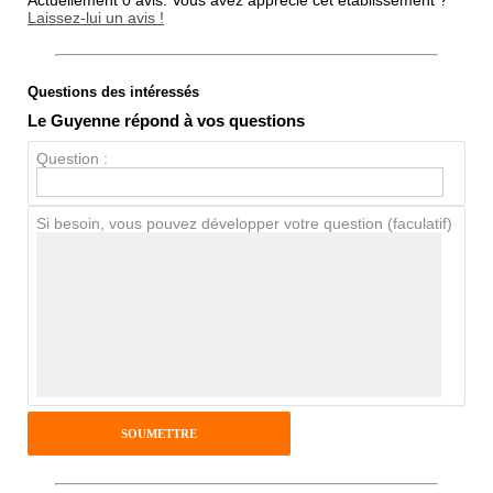
Actuellement 0 avis. Vous avez apprécié cet établissement ?
Laissez-lui un avis !
Questions des intéressés
Note globale
Le Guyenne répond à vos questions
Propreté
Question :
Chien / chat
Si besoin, vous pouvez développer votre question (faculatif)
Avis Clients
Notes que vous souhaitez attribuer :
Pseudo :