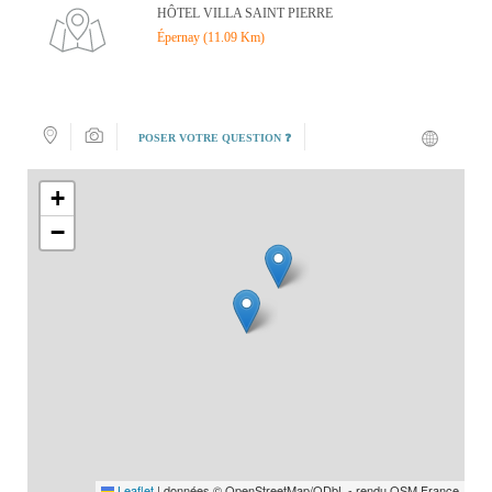
HÔTEL VILLA SAINT PIERRE
Épernay (11.09 Km)
POSER VOTRE QUESTION ❓
+
−
Leaflet
|
données © OpenStreetMap/ODbL - rendu OSM France