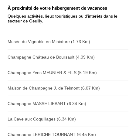
Antispam - Combien font 7x4 (en
À proximité de votre hébergement de vacances
chiffres) :
Quelques activités, lieux touristiques ou d'intérêts dans le
secteur de Oeuilly.
Avis sur l'établissement :
Musée du Vignoble en Miniature (1.73 Km)
Champagne Château de Boursault (4.09 Km)
Champagne Yves MEUNIER & FILS (5.19 Km)
Maison de Champagne J. de Telmont (6.07 Km)
Champagne MASSE LIEBART (6.34 Km)
La Cave aux Coquillages (6.34 Km)
Champagne LERICHE TOURNANT (6.45 Km)