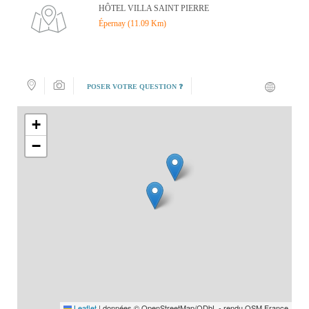
HÔTEL VILLA SAINT PIERRE
Épernay (11.09 Km)
POSER VOTRE QUESTION ❓
+
−
Leaflet
|
données © OpenStreetMap/ODbL - rendu OSM France