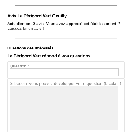
Avis Le Périgord Vert Oeuilly
Actuellement 0 avis. Vous avez apprécié cet établissement ?
Laissez-lui un avis !
Questions des intéressés
Note globale
Le Périgord Vert répond à vos questions
Propreté
Question :
Chien / chat
Si besoin, vous pouvez développer votre question (faculatif)
Avis Clients
Notes que vous souhaitez attribuer :