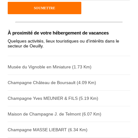
Pseudo :
Antispam - Combien font 7x4 (en
À proximité de votre hébergement de vacances
chiffres) :
Quelques activités, lieux touristiques ou d'intérêts dans le
secteur de Oeuilly.
Avis sur l'établissement :
Musée du Vignoble en Miniature (1.73 Km)
Champagne Château de Boursault (4.09 Km)
Champagne Yves MEUNIER & FILS (5.19 Km)
Maison de Champagne J. de Telmont (6.07 Km)
Champagne MASSE LIEBART (6.34 Km)