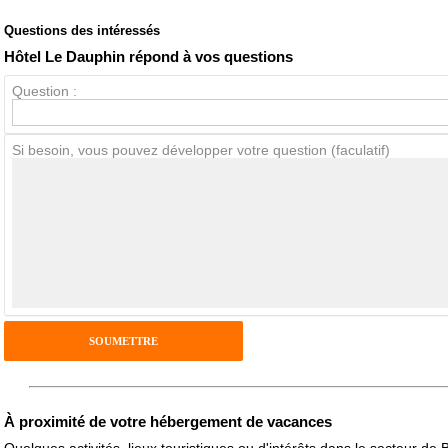
Questions des intéressés
Note globale
Propreté
Hôtel Le Dauphin répond à vos questions
Question :
Avis Clients
Si besoin, vous pouvez développer votre question (faculatif)
Notes que vous souhaitez attribuer :
Pseudo :
Antispam - Combien font 7x4 (en chiffres) :
Avis sur l'établissement :
À proximité de votre hébergement de vacances