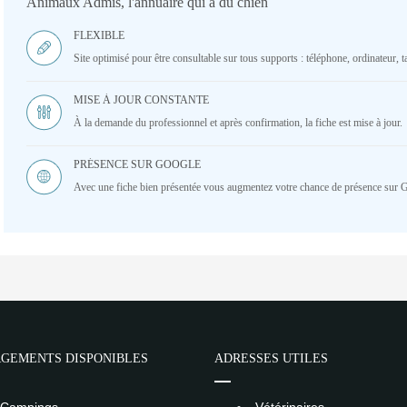
Animaux Admis, l'annuaire qui a du chien
FLEXIBLE
Site optimisé pour être consultable sur tous supports : téléphone, ordinateur, ta
MISE À JOUR CONSTANTE
À la demande du professionnel et après confirmation, la fiche est mise à jour.
PRÉSENCE SUR GOOGLE
Avec une fiche bien présentée vous augmentez votre chance de présence sur 
GEMENTS DISPONIBLES
ADRESSES UTILES