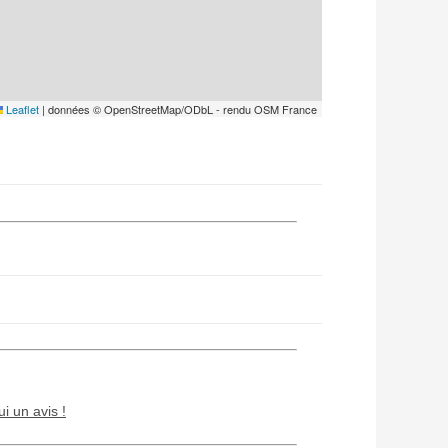
Leaflet
|
données © OpenStreetMap/ODbL - rendu OSM France
ui un avis !