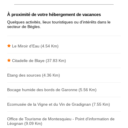
Antispam - Combien font 7x4 (en
À proximité de votre hébergement de vacances
chiffres) :
Quelques activités, lieux touristiques ou d'intérêts dans le
secteur de Bègles.
Avis sur l'établissement :
Le Miroir d'Eau (4.54 Km)
Citadelle de Blaye (37.83 Km)
Etang des sources (4.36 Km)
Bocage humide des bords de Garonne (5.56 Km)
Ecomusée de la Vigne et du Vin de Gradignan (7.55 Km)
Office de Tourisme de Montesquieu - Point d'information de
Léognan (9.09 Km)