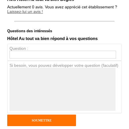
Actuellement 0 avis. Vous avez apprécié cet établissement ?
Laissez-lui un avis !
Questions des intéressés
Note globale
Hôtel Au tout va bien répond à vos questions
Propreté
Question :
Chien / chat
Si besoin, vous pouvez développer votre question (faculatif)
Avis Clients
Notes que vous souhaitez attribuer :
Pseudo :