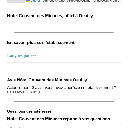
Leaflet
|
données © OpenStreetMap/ODbL - rendu OSM France
Hôtel Couvent des Minimes, hôtel à Oeuilly
En savoir plus sur l'établissement
Langues parlées
Avis Hôtel Couvent des Minimes Oeuilly
Actuellement 0 avis. Vous avez apprécié cet établissement ?
Laissez-lui un avis !
Questions des intéressés
Note globale
Hôtel Couvent des Minimes répond à vos questions
Propreté