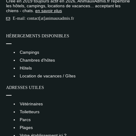
Créé en 2019 toujours actif en 2026, AnimauxAdmis.fr répertorie
les hôtels, campings, locations de vacances... acceptant les
chiens - chats.
en savoir plus
E-mail: contact[at]animauxadmis.fr
HÉBERGEMENTS DISPONIBLES
Campings
Chambres d'hôtes
Hôtels
Location de vacances / Gîtes
ADRESSES UTILES
Vétérinaires
Toiletteurs
Parcs
Plages
Votre établissement ici ?