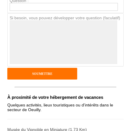
Question :
Chien / chat
Si besoin, vous pouvez développer votre question (faculatif)
Avis Clients
Notes que vous souhaitez attribuer :
Pseudo :
Antispam - Combien font 7x4 (en
À proximité de votre hébergement de vacances
chiffres) :
Quelques activités, lieux touristiques ou d'intérêts dans le
secteur de Oeuilly.
Avis sur l'établissement :
Musée du Vignoble en Miniature (1.73 Km)