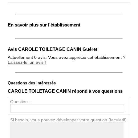
En savoir plus sur l'établissement
Avis CAROLE TOILETAGE CANIN Guéret
Actuellement 0 avis. Vous avez apprécié cet établissement ?
Laissez-lui un avis !
Questions des intéressés
Note globale
CAROLE TOILETAGE CANIN répond à vos questions
Propreté
Question :
Chien / chat
Si besoin, vous pouvez développer votre question (faculatif)
Avis Clients