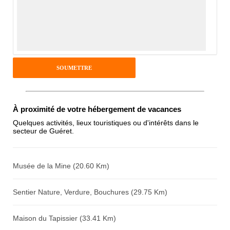
Notes que vous souhaitez attribuer :
Pseudo :
Antispam - Combien font 7x4 (en
À proximité de votre hébergement de vacances
chiffres) :
Quelques activités, lieux touristiques ou d'intérêts dans le
secteur de Guéret.
Avis sur l'établissement :
Musée de la Mine (20.60 Km)
Sentier Nature, Verdure, Bouchures (29.75 Km)
Maison du Tapissier (33.41 Km)