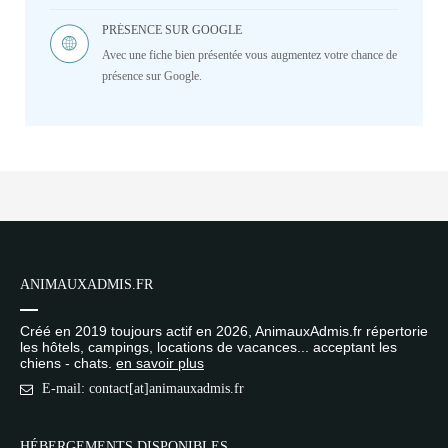
PRÉSENCE SUR GOOGLE
Avec une fiche bien présentée vous augmentez votre chance de
présence sur Google.
ANIMAUXADMIS.FR
Créé en 2019 toujours actif en 2026, AnimauxAdmis.fr répertorie
les hôtels, campings, locations de vacances... acceptant les
chiens - chats.
en savoir plus
E-mail: contact[at]animauxadmis.fr
HÉBERGEMENTS DISPONIBLES