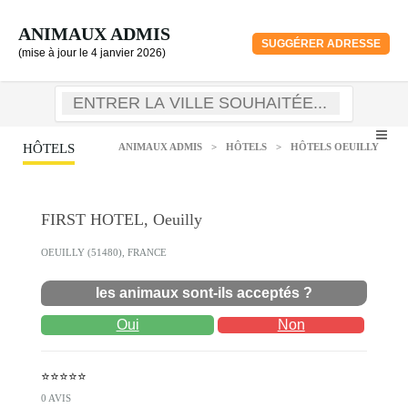
ANIMAUX ADMIS
SUGGÉRER ADRESSE
(mise à jour le 4 janvier 2026)
HÔTELS
ANIMAUX ADMIS
>
HÔTELS
>
HÔTELS OEUILLY
FIRST HOTEL, Oeuilly
OEUILLY (51480), FRANCE
les animaux sont-ils acceptés ?
Oui
Non
⭐⭐⭐⭐⭐
0 AVIS