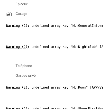
Épicerie
Garage
Warning
 (2)
: Undefined array key "kb:GeneralInformat
Warning
 (2)
: Undefined array key "kb:Nightclub" [
APP
Téléphone
Garage privé
Warning
 (2)
: Undefined array key "kb:Room" [
APP/View
Warning
 (2)
: Undefined array key "kb:ShopsFirstNeed"