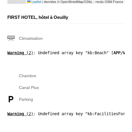
Leaflet
|
données © OpenStreetMap/ODbL - rendu OSM France
FIRST HOTEL, hôtel à Oeuilly
Climatisation
Warning
 (2)
: Undefined array key "kb:Beach" [
APP/Vie
Chambre
Canal Plus
Parking
Warning
 (2)
: Undefined array key "kb:FacilitiesForDi