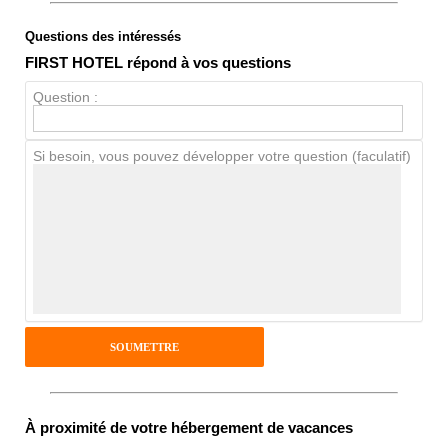
Questions des intéressés
Note globale
FIRST HOTEL répond à vos questions
Propreté
Question :
Chien / chat
Si besoin, vous pouvez développer votre question (faculatif)
Avis Clients
Notes que vous souhaitez attribuer :
Pseudo :
Antispam - Combien font 7x4 (en
À proximité de votre hébergement de vacances
chiffres) :