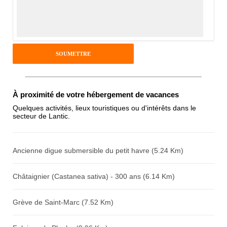
Notes que vous souhaitez attribuer :
Pseudo :
Antispam - Combien font 7x4 (en
À proximité de votre hébergement de vacances
chiffres) :
Quelques activités, lieux touristiques ou d'intérêts dans le
secteur de Lantic.
Avis sur l'établissement :
Ancienne digue submersible du petit havre (5.24 Km)
Châtaignier (Castanea sativa) - 300 ans (6.14 Km)
Grève de Saint-Marc (7.52 Km)