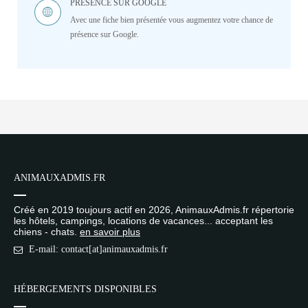
PRÉSENCE SUR GOOGLE
Avec une fiche bien présentée vous augmentez votre chance de
présence sur Google.
ANIMAUXADMIS.FR
Créé en 2019 toujours actif en 2026, AnimauxAdmis.fr répertorie
les hôtels, campings, locations de vacances... acceptant les
chiens - chats.
en savoir plus
E-mail: contact[at]animauxadmis.fr
HÉBERGEMENTS DISPONIBLES