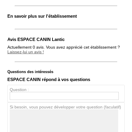
En savoir plus sur l'établissement
Avis ESPACE CANIN Lantic
Actuellement 0 avis. Vous avez apprécié cet établissement ?
Laissez-lui un avis !
Questions des intéressés
Note globale
ESPACE CANIN répond à vos questions
Propreté
Question :
Chien / chat
Si besoin, vous pouvez développer votre question (faculatif)
Avis Clients