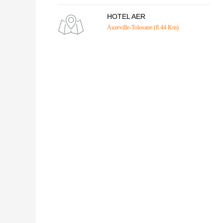
HOTEL AER
Auzeville-Tolosane (8.44 Km)