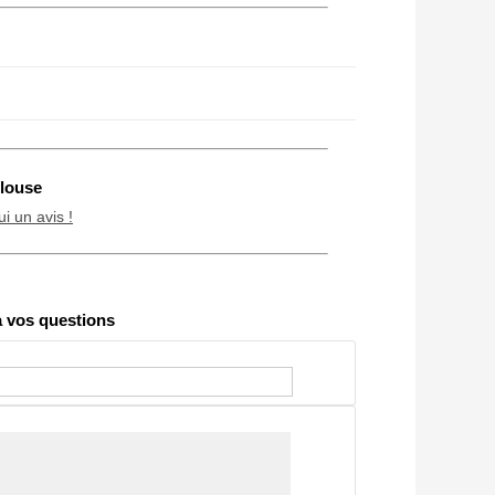
louse
ui un avis !
Chien / chat
vos questions