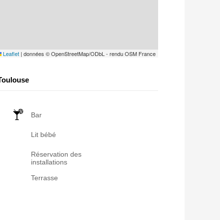
Leaflet
|
données © OpenStreetMap/ODbL - rendu OSM France
Toulouse
Bar
Lit bébé
Réservation des
installations
Terrasse