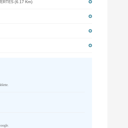
RTES (6.17 Km)
blette.
Google.