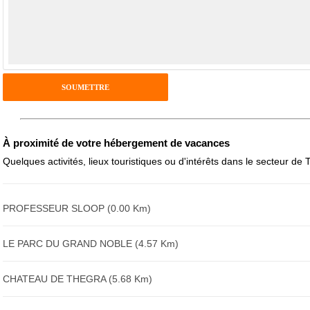
Pseudo :
Antispam - Combien font 7x4 (en chiffres) :
Avis sur l'établissement :
À proximité de votre hébergement de vacances
Quelques activités, lieux touristiques ou d'intérêts dans le secteur de 
PROFESSEUR SLOOP (0.00 Km)
LE PARC DU GRAND NOBLE (4.57 Km)
CHATEAU DE THEGRA (5.68 Km)