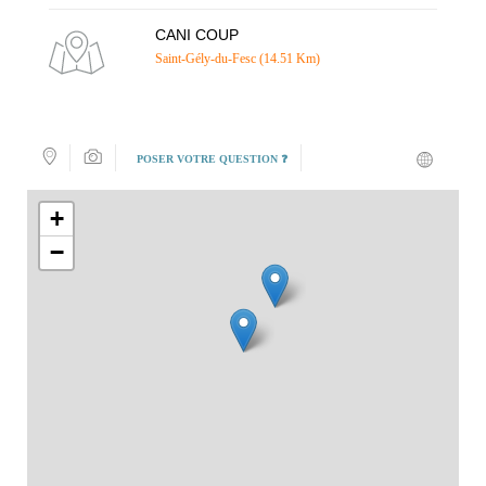
CANI COUP
Saint-Gély-du-Fesc (14.51 Km)
POSER VOTRE QUESTION ❓
+
−