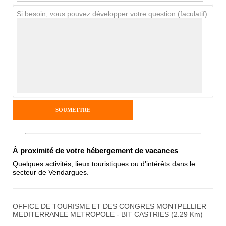
Si besoin, vous pouvez développer votre question (faculatif)
Avis Clients
Notes que vous souhaitez attribuer :
Pseudo :
Antispam - Combien font 7x4 (en
À proximité de votre hébergement de vacances
chiffres) :
Quelques activités, lieux touristiques ou d'intérêts dans le
secteur de Vendargues.
Avis sur l'établissement :
OFFICE DE TOURISME ET DES CONGRES MONTPELLIER
MEDITERRANEE METROPOLE - BIT CASTRIES (2.29 Km)