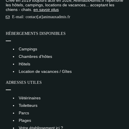
Créé en 2019 toujours actif en 2026, AnimauxAdmis.fr répertorie
les hôtels, campings, locations de vacances... acceptant les
chiens - chats.
en savoir plus
E-mail: contact[at]animauxadmis.fr
HÉBERGEMENTS DISPONIBLES
Campings
Chambres d'hôtes
Hôtels
Location de vacances / Gîtes
ADRESSES UTILES
Vétérinaires
Toiletteurs
Parcs
Plages
Votre établissement ici ?