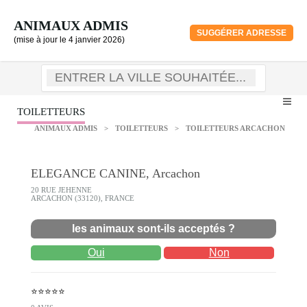
ANIMAUX ADMIS
SUGGÉRER ADRESSE
(mise à jour le 4 janvier 2026)
TOILETTEURS
ANIMAUX ADMIS
>
TOILETTEURS
>
TOILETTEURS ARCACHON
ELEGANCE CANINE, Arcachon
20 RUE JEHENNE
ARCACHON (33120), FRANCE
les animaux sont-ils acceptés ?
Oui
Non
⭐⭐⭐⭐⭐