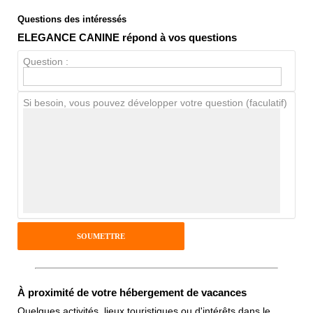
Questions des intéressés
Note globale
ELEGANCE CANINE répond à vos questions
Propreté
Question :
Chien / chat
Si besoin, vous pouvez développer votre question (faculatif)
Avis Clients
Notes que vous souhaitez attribuer :
Pseudo :
Antispam - Combien font 7x4 (en
À proximité de votre hébergement de vacances
chiffres) :
Quelques activités, lieux touristiques ou d'intérêts dans le