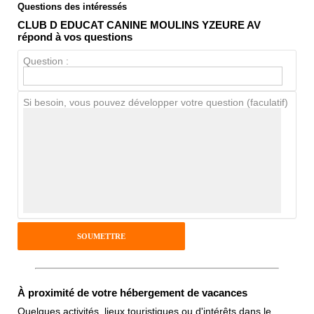
Questions des intéressés
Note globale
CLUB D EDUCAT CANINE MOULINS YZEURE AV
Propreté
répond à vos questions
Chien / chat
Question :
Si besoin, vous pouvez développer votre question (faculatif)
Avis Clients
Notes que vous souhaitez attribuer :
Pseudo :
Antispam - Combien font 7x4 (en
chiffres) :
À proximité de votre hébergement de vacances
Quelques activités, lieux touristiques ou d'intérêts dans le