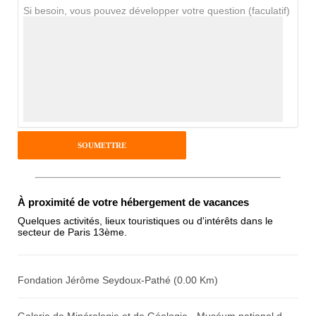
Si besoin, vous pouvez développer votre question (faculatif)
Avis Clients
Notes que vous souhaitez attribuer :
Pseudo :
Antispam - Combien font 7x4 (en
À proximité de votre hébergement de vacances
chiffres) :
Quelques activités, lieux touristiques ou d'intérêts dans le
secteur de Paris 13ème.
Avis sur l'établissement :
Fondation Jérôme Seydoux-Pathé (0.00 Km)