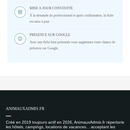
MISE À JOUR CONSTANTE
À la demande du professionnel et après confirmation, la fiche
est mise à jour.
PRÉSENCE SUR GOOGLE
Avec une fiche bien présentée vous augmentez votre chance de
présence sur Google.
ANIMAUXADMIS.FR
Créé en 2019 toujours actif en 2026, AnimauxAdmis.fr répertorie
les hôtels, campings, locations de vacances... acceptant les