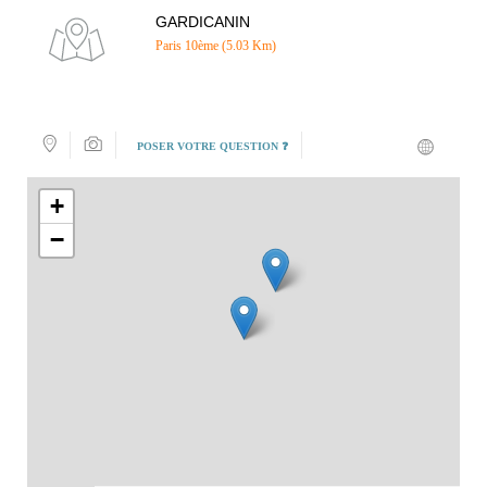
GARDICANIN
Paris 10ème (5.03 Km)
POSER VOTRE QUESTION ❓
+
−