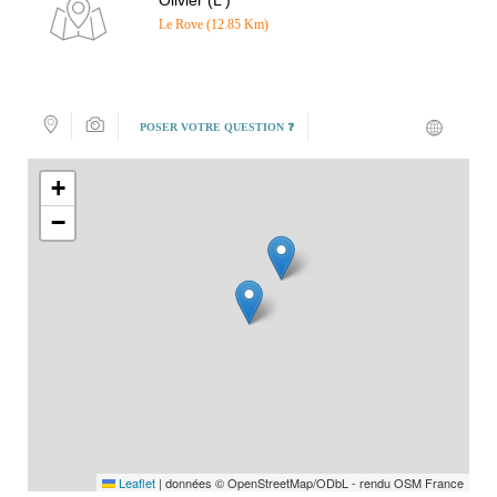
Olivier (L')
Le Rove (12.85 Km)
POSER VOTRE QUESTION ❓
+
−
Leaflet
|
données © OpenStreetMap/ODbL - rendu OSM France