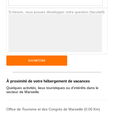
Chien / chat
Si besoin, vous pouvez développer votre question (faculatif)
Avis Clients
Notes que vous souhaitez attribuer :
Pseudo :
Antispam - Combien font 7x4 (en
À proximité de votre hébergement de vacances
chiffres) :
Quelques activités, lieux touristiques ou d'intérêts dans le
secteur de Marseille.
Avis sur l'établissement :
Office de Tourisme et des Congrès de Marseille (0.00 Km)