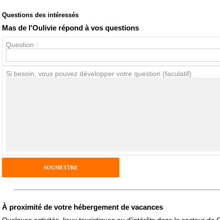
Questions des intéressés
Note globale
Propreté
Mas de l'Oulivie répond à vos questions
Question :
Avis Clients
Si besoin, vous pouvez développer votre question (faculatif)
Notes que vous souhaitez attribuer :
Pseudo :
Antispam - Combien font 7x4 (en chiffres) :
Avis sur l'établissement :
À proximité de votre hébergement de vacances