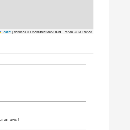
Leaflet
|
données © OpenStreetMap/ODbL - rendu OSM France
ui un avis !