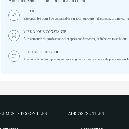
Animaux Admis, l'annuaire qui a du chien
FLEXIBLE
Site optimisé pour être consultable sur tous supports : téléphone, ordinateur, ta
MISE À JOUR CONSTANTE
À la demande du professionnel et après confirmation, la fiche est mise à jour.
PRÉSENCE SUR GOOGLE
Avec une fiche bien présentée vous augmentez votre chance de présence sur 
GEMENTS DISPONIBLES
ADRESSES UTILES