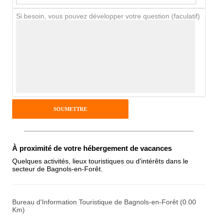
Si besoin, vous pouvez développer votre question (faculatif)
Avis Clients
Notes que vous souhaitez attribuer :
Pseudo :
Antispam - Combien font 7x4 (en
À proximité de votre hébergement de vacances
chiffres) :
Quelques activités, lieux touristiques ou d'intérêts dans le
secteur de Bagnols-en-Forêt.
Avis sur l'établissement :
Bureau d'Information Touristique de Bagnols-en-Forêt (0.00
Km)