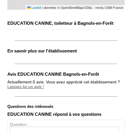
Leaflet
|
données © OpenStreetMap/ODbL - rendu OSM France
EDUCATION CANINE, toiletteur à Bagnols-en-Forêt
En savoir plus sur l'établissement
Avis EDUCATION CANINE Bagnols-en-Forêt
Actuellement 0 avis. Vous avez apprécié cet établissement ?
Laissez-lui un avis !
Questions des intéressés
Note globale
EDUCATION CANINE répond à vos questions
Propreté
Question :
Chien / chat