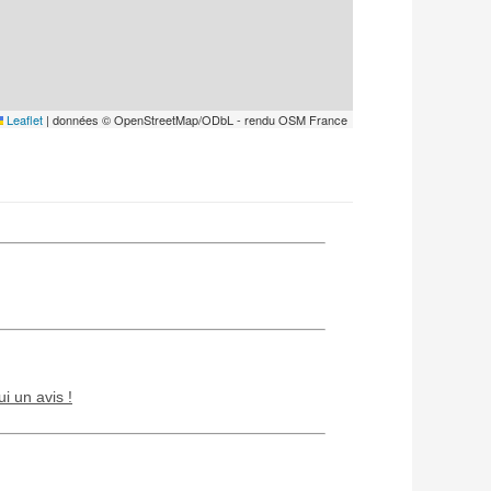
Leaflet
|
données © OpenStreetMap/ODbL - rendu OSM France
ui un avis !
Chien / chat