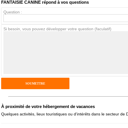
FANTAISIE CANINE répond à vos questions
Question :
Avis Clients
Si besoin, vous pouvez développer votre question (faculatif)
Notes que vous souhaitez attribuer :
Pseudo :
Antispam - Combien font 7x4 (en chiffres) :
Avis sur l'établissement :
À proximité de votre hébergement de vacances
Quelques activités, lieux touristiques ou d'intérêts dans le secteur de 