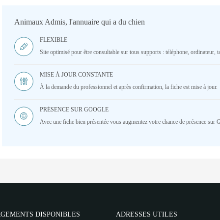
Animaux Admis, l'annuaire qui a du chien
FLEXIBLE
Site optimisé pour être consultable sur tous supports : téléphone, ordinateur, ta
MISE À JOUR CONSTANTE
À la demande du professionnel et après confirmation, la fiche est mise à jour.
PRÉSENCE SUR GOOGLE
Avec une fiche bien présentée vous augmentez votre chance de présence sur 
GEMENTS DISPONIBLES
ADRESSES UTILES