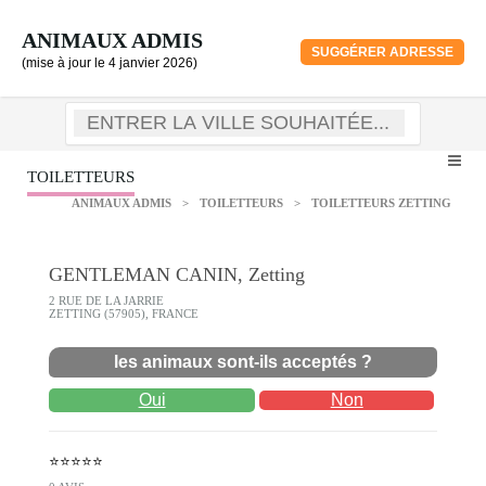
ANIMAUX ADMIS
SUGGÉRER ADRESSE
(mise à jour le 4 janvier 2026)
TOILETTEURS
ANIMAUX ADMIS
>
TOILETTEURS
>
TOILETTEURS ZETTING
GENTLEMAN CANIN, Zetting
2 RUE DE LA JARRIE
ZETTING (57905), FRANCE
les animaux sont-ils acceptés ?
Oui
Non
⭐⭐⭐⭐⭐