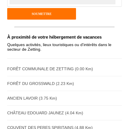
Pseudo :
Antispam - Combien font 7x4 (en
À proximité de votre hébergement de vacances
chiffres) :
Quelques activités, lieux touristiques ou d'intérêts dans le
secteur de Zetting.
Avis sur l'établissement :
FORÊT COMMUNALE DE ZETTING (0.00 Km)
FORÊT DU GROSSWALD (2.23 Km)
ANCIEN LAVOIR (3.75 Km)
CHÂTEAU EDOUARD JAUNEZ (4.04 Km)
COUVENT DES PERES SPIRITAINS (4.88 Km)