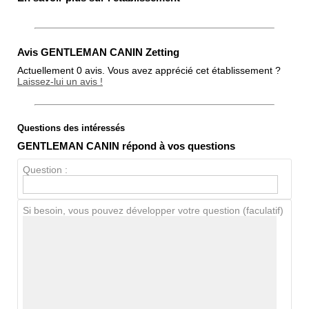
Avis GENTLEMAN CANIN Zetting
Actuellement 0 avis. Vous avez apprécié cet établissement ?
Laissez-lui un avis !
Questions des intéressés
Note globale
GENTLEMAN CANIN répond à vos questions
Propreté
Question :
Chien / chat
Si besoin, vous pouvez développer votre question (faculatif)
Avis Clients
Notes que vous souhaitez attribuer :