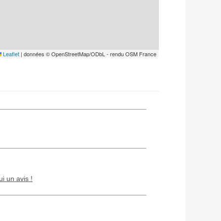
Leaflet
|
données © OpenStreetMap/ODbL - rendu OSM France
ui un avis !
Chien / chat