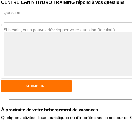
CENTRE CANIN HYDRO TRAINING répond à vos questions
Question :
Avis Clients
Si besoin, vous pouvez développer votre question (faculatif)
Notes que vous souhaitez attribuer :
Pseudo :
Antispam - Combien font 7x4 (en chiffres) :
Avis sur l'établissement :
À proximité de votre hébergement de vacances
Quelques activités, lieux touristiques ou d'intérêts dans le secteur de