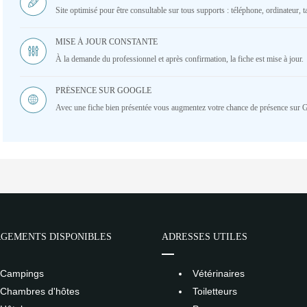
Site optimisé pour être consultable sur tous supports : téléphone, ordinateur, ta
MISE À JOUR CONSTANTE
À la demande du professionnel et après confirmation, la fiche est mise à jour.
PRÉSENCE SUR GOOGLE
Avec une fiche bien présentée vous augmentez votre chance de présence sur 
GEMENTS DISPONIBLES
ADRESSES UTILES
Campings
Vétérinaires
Chambres d'hôtes
Toiletteurs