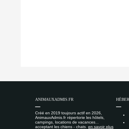
ANIMAUXADMIS.FR
HÉBER
Créé en 2019 toujours actif en 2026,
AnimauxAdmis.fr répertorie les hôtels,
campings, locations de vacances...
acceptant les chiens - chats.
en savoir plus