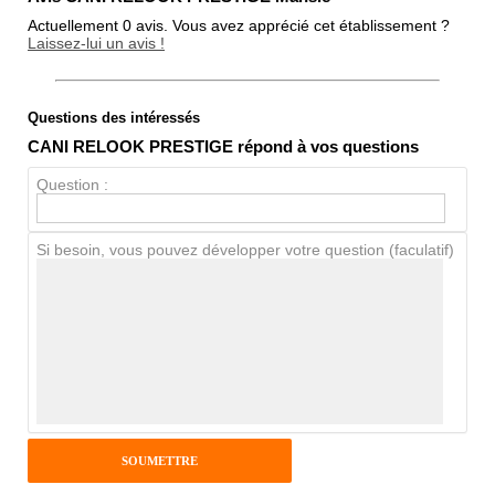
Actuellement 0 avis. Vous avez apprécié cet établissement ?
Laissez-lui un avis !
Questions des intéressés
Note globale
CANI RELOOK PRESTIGE répond à vos questions
Propreté
Question :
Chien / chat
Si besoin, vous pouvez développer votre question (faculatif)
Avis Clients
Notes que vous souhaitez attribuer :
Pseudo :