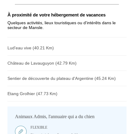
Antispam - Combien font 7x4 (en
À proximité de votre hébergement de vacances
chiffres) :
Quelques activités, lieux touristiques ou d'intérêts dans le
secteur de Mansle.
Avis sur l'établissement :
Lud'eau vive (40.21 Km)
Château de Lavauguyon (42.79 Km)
Sentier de découverte du plateau d'Argentine (45.24 Km)
Etang Grolhier (47.73 Km)
Animaux Admis, l'annuaire qui a du chien
FLEXIBLE