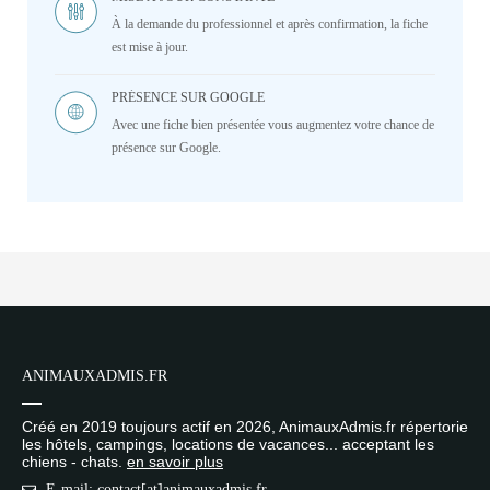
À la demande du professionnel et après confirmation, la fiche
est mise à jour.
PRÉSENCE SUR GOOGLE
Avec une fiche bien présentée vous augmentez votre chance de
présence sur Google.
ANIMAUXADMIS.FR
Créé en 2019 toujours actif en 2026, AnimauxAdmis.fr répertorie
les hôtels, campings, locations de vacances... acceptant les
chiens - chats.
en savoir plus
E-mail: contact[at]animauxadmis.fr