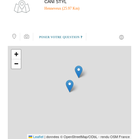
CANI STYL
Henneveux (25.97 Km)
POSER VOTRE QUESTION ❓
+
−
Leaflet
|
données © OpenStreetMap/ODbL - rendu OSM France