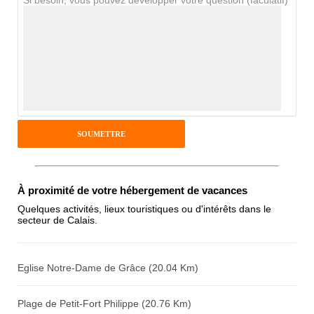
Si besoin, vous pouvez développer votre question (faculatif)
Avis Clients
Notes que vous souhaitez attribuer :
Pseudo :
Antispam - Combien font 7x4 (en
À proximité de votre hébergement de vacances
chiffres) :
Quelques activités, lieux touristiques ou d'intérêts dans le
secteur de Calais.
Avis sur l'établissement :
Eglise Notre-Dame de Grâce (20.04 Km)
Plage de Petit-Fort Philippe (20.76 Km)