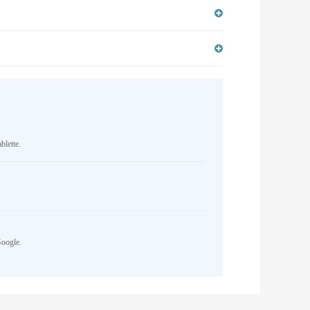
blette.
Google.