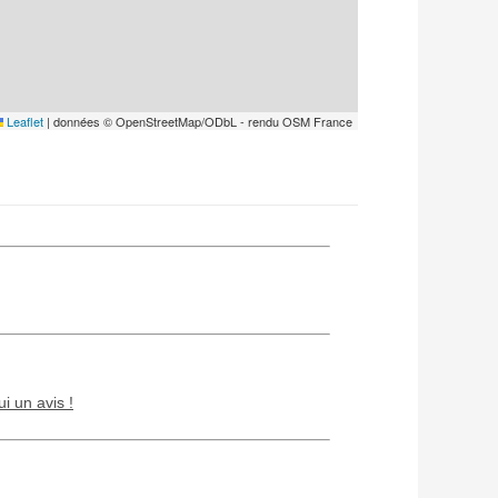
Leaflet
|
données © OpenStreetMap/ODbL - rendu OSM France
ui un avis !
Chien / chat