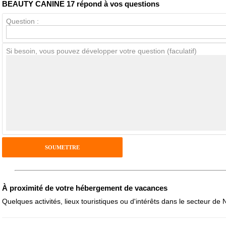
BEAUTY CANINE 17 répond à vos questions
Question :
Avis Clients
Si besoin, vous pouvez développer votre question (faculatif)
Notes que vous souhaitez attribuer :
Pseudo :
Antispam - Combien font 7x4 (en chiffres) :
Avis sur l'établissement :
À proximité de votre hébergement de vacances
Quelques activités, lieux touristiques ou d'intérêts dans le secteur de N