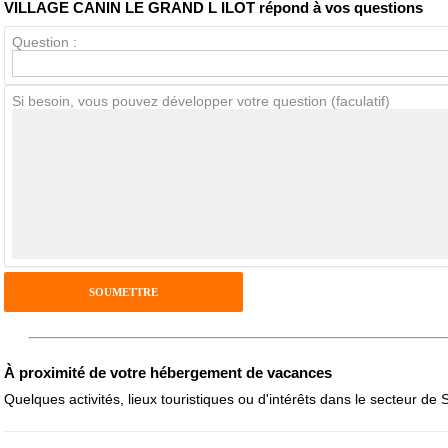
VILLAGE CANIN LE GRAND L ILOT répond à vos questions
Question :
Avis Clients
Si besoin, vous pouvez développer votre question (faculatif)
Notes que vous souhaitez attribuer :
Pseudo :
Antispam - Combien font 7x4 (en chiffres) :
Avis sur l'établissement :
À proximité de votre hébergement de vacances
Quelques activités, lieux touristiques ou d'intérêts dans le secteur de