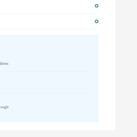
blette.
Google.