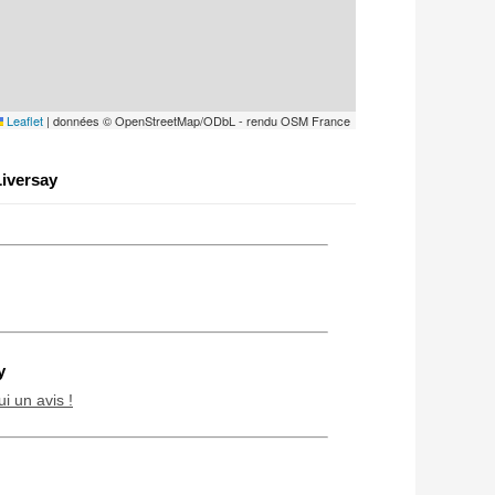
Leaflet
|
données © OpenStreetMap/ODbL - rendu OSM France
iversay
y
ui un avis !
Chien / chat