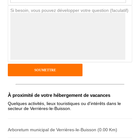
Si besoin, vous pouvez développer votre question (faculatif)
Avis Clients
Notes que vous souhaitez attribuer :
Pseudo :
Antispam - Combien font 7x4 (en
À proximité de votre hébergement de vacances
chiffres) :
Quelques activités, lieux touristiques ou d'intérêts dans le
secteur de Verrières-le-Buisson.
Avis sur l'établissement :
Arboretum municipal de Verrières-le-Buisson (0.00 Km)