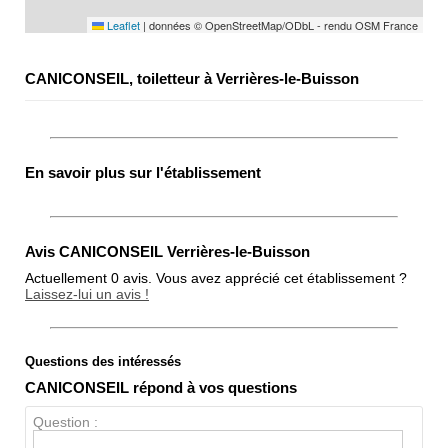
Leaflet
|
données © OpenStreetMap/ODbL - rendu OSM France
CANICONSEIL, toiletteur à Verrières-le-Buisson
En savoir plus sur l'établissement
Avis CANICONSEIL Verrières-le-Buisson
Actuellement 0 avis. Vous avez apprécié cet établissement ?
Laissez-lui un avis !
Questions des intéressés
Note globale
CANICONSEIL répond à vos questions
Propreté
Question :
Chien / chat