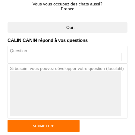
Vous vous occupez des chats aussi?
France
Avis Clients
Oui ...
Notes que vous souhaitez attribuer :
CALIN CANIN répond à vos questions
Question :
Pseudo :
Si besoin, vous pouvez développer votre question (faculatif)
Antispam - Combien font 7x4 (en
chiffres) :
Avis sur l'établissement :