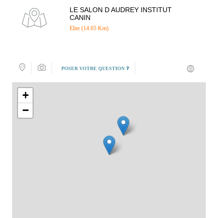
LE SALON D AUDREY INSTITUT
CANIN
Elne (14.65 Km)
POSER VOTRE QUESTION ❓
+
−