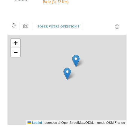
Baule (34.72 Km)
POSER VOTRE QUESTION ❓
+
−
Leaflet
|
données © OpenStreetMap/ODbL - rendu OSM France