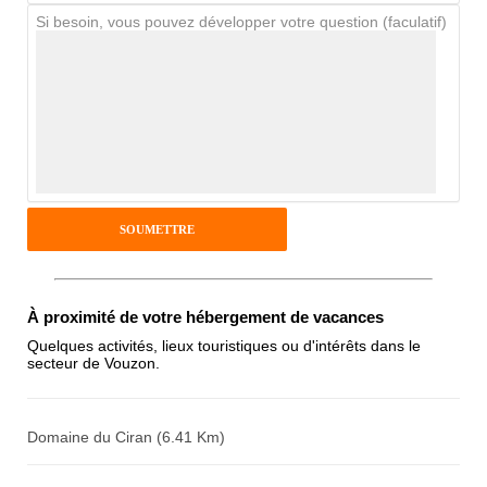
Si besoin, vous pouvez développer votre question (faculatif)
Avis Clients
Notes que vous souhaitez attribuer :
Pseudo :
Antispam - Combien font 7x4 (en
chiffres) :
À proximité de votre hébergement de vacances
Quelques activités, lieux touristiques ou d'intérêts dans le
secteur de Vouzon.
Avis sur l'établissement :
Domaine du Ciran (6.41 Km)