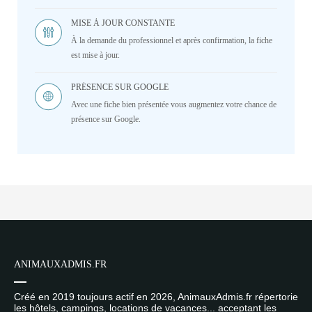
MISE À JOUR CONSTANTE
À la demande du professionnel et après confirmation, la fiche
est mise à jour.
PRÉSENCE SUR GOOGLE
Avec une fiche bien présentée vous augmentez votre chance de
présence sur Google.
ANIMAUXADMIS.FR
Créé en 2019 toujours actif en 2026, AnimauxAdmis.fr répertorie
les hôtels, campings, locations de vacances... acceptant les