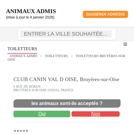
ANIMAUX ADMIS
SUGGÉRER ADRESSE
(mise à jour le 4 janvier 2026)
TOILETTEURS
ANIMAUX ADMIS
>
TOILETTEURS
>
TOILETTEURS BRUYÈRES-SUR-
OISE
CLUB CANIN VAL D OISE, Bruyères-sur-Oise
6 RUE DE BORAN
BRUYÈRES-SUR-OISE (95820), FRANCE
les animaux sont-ils acceptés ?
Oui
Non
⭐⭐⭐⭐⭐