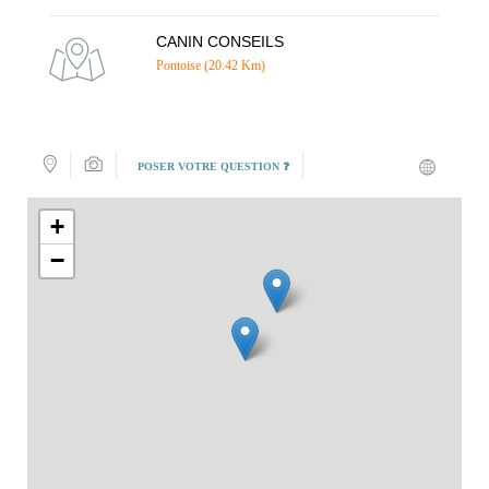
CANIN CONSEILS
Pontoise (20.42 Km)
POSER VOTRE QUESTION ❓
+
−