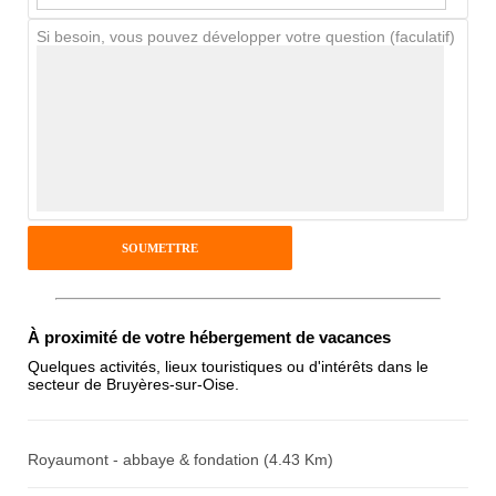
Si besoin, vous pouvez développer votre question (faculatif)
Avis Clients
Notes que vous souhaitez attribuer :
Pseudo :
Antispam - Combien font 7x4 (en
À proximité de votre hébergement de vacances
chiffres) :
Quelques activités, lieux touristiques ou d'intérêts dans le
secteur de Bruyères-sur-Oise.
Avis sur l'établissement :
Royaumont - abbaye & fondation (4.43 Km)