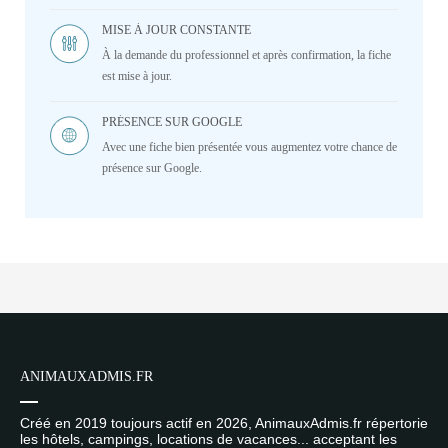
MISE À JOUR CONSTANTE
À la demande du professionnel et après confirmation, la fiche
est mise à jour.
PRÉSENCE SUR GOOGLE
Avec une fiche bien présentée vous augmentez votre chance de
présence sur Google.
ANIMAUXADMIS.FR
Créé en 2019 toujours actif en 2026, AnimauxAdmis.fr répertorie
les hôtels, campings, locations de vacances... acceptant les