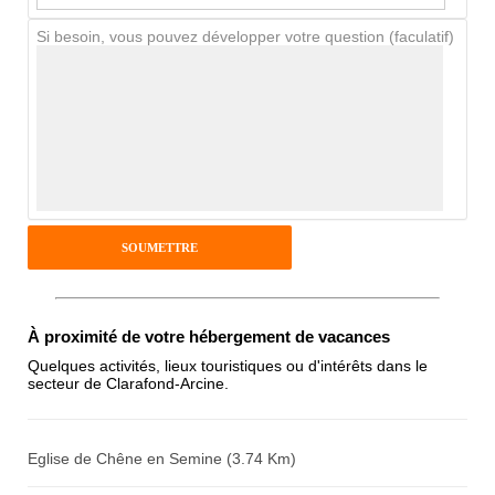
Si besoin, vous pouvez développer votre question (faculatif)
Avis Clients
Notes que vous souhaitez attribuer :
Pseudo :
Antispam - Combien font 7x4 (en
À proximité de votre hébergement de vacances
chiffres) :
Quelques activités, lieux touristiques ou d'intérêts dans le
secteur de Clarafond-Arcine.
Avis sur l'établissement :
Eglise de Chêne en Semine (3.74 Km)