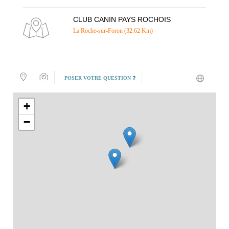
CLUB CANIN PAYS ROCHOIS
La Roche-sur-Foron (32.62 Km)
POSER VOTRE QUESTION ❓
+
−