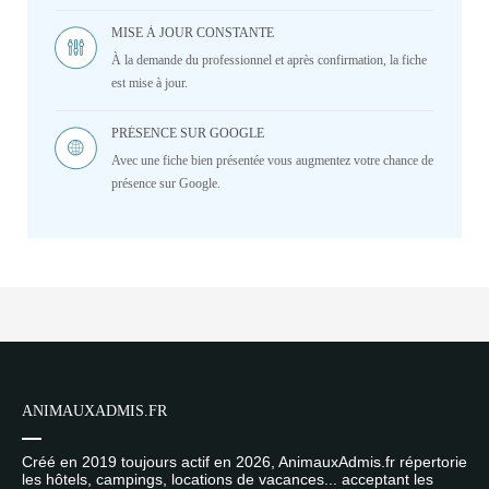
MISE À JOUR CONSTANTE
À la demande du professionnel et après confirmation, la fiche
est mise à jour.
PRÉSENCE SUR GOOGLE
Avec une fiche bien présentée vous augmentez votre chance de
présence sur Google.
ANIMAUXADMIS.FR
Créé en 2019 toujours actif en 2026, AnimauxAdmis.fr répertorie
les hôtels, campings, locations de vacances... acceptant les