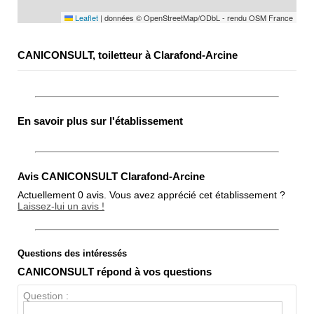
Leaflet
|
données © OpenStreetMap/ODbL - rendu OSM France
CANICONSULT, toiletteur à Clarafond-Arcine
En savoir plus sur l'établissement
Avis CANICONSULT Clarafond-Arcine
Actuellement 0 avis. Vous avez apprécié cet établissement ?
Laissez-lui un avis !
Questions des intéressés
Note globale
CANICONSULT répond à vos questions
Propreté
Question :
Chien / chat