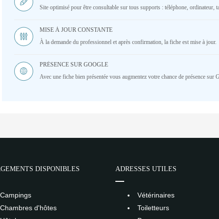
Site optimisé pour être consultable sur tous supports : téléphone, ordinateur, ta
MISE À JOUR CONSTANTE
À la demande du professionnel et après confirmation, la fiche est mise à jour.
PRÉSENCE SUR GOOGLE
Avec une fiche bien présentée vous augmentez votre chance de présence sur 
GEMENTS DISPONIBLES
ADRESSES UTILES
Campings
Vétérinaires
Chambres d'hôtes
Toiletteurs