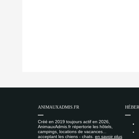
ANIMAUXADMIS.FR
HÉBER
Créé en 2019 toujours actif en 2026,
AnimauxAdmis.fr répertorie les hôtels,
campings, locations de vacances...
acceptant les chiens - chats.
en savoir plus