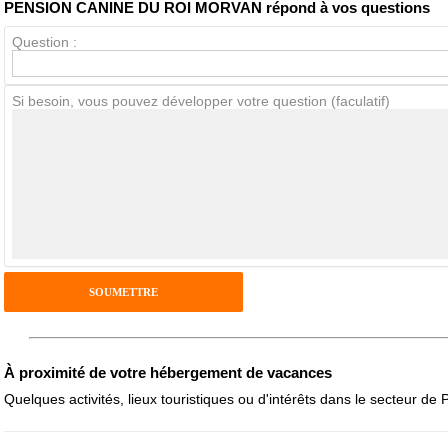
PENSION CANINE DU ROI MORVAN répond à vos questions
Question :
Avis Clients
Si besoin, vous pouvez développer votre question (faculatif)
Notes que vous souhaitez attribuer :
Pseudo :
Antispam - Combien font 7x4 (en chiffres) :
Avis sur l'établissement :
À proximité de votre hébergement de vacances
Quelques activités, lieux touristiques ou d'intérêts dans le secteur de P