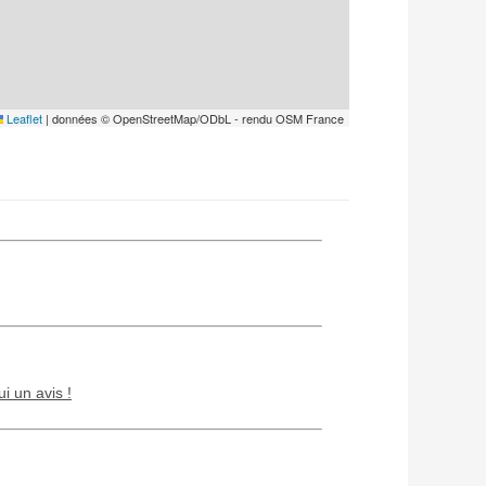
Leaflet
|
données © OpenStreetMap/ODbL - rendu OSM France
ui un avis !
Chien / chat