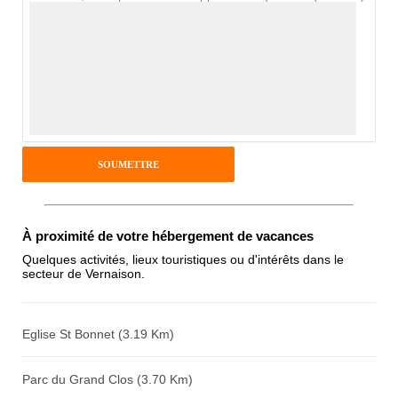
Avis Clients
Notes que vous souhaitez attribuer :
Pseudo :
Antispam - Combien font 7x4 (en
À proximité de votre hébergement de vacances
chiffres) :
Quelques activités, lieux touristiques ou d'intérêts dans le
secteur de Vernaison.
Avis sur l'établissement :
Eglise St Bonnet (3.19 Km)
Parc du Grand Clos (3.70 Km)