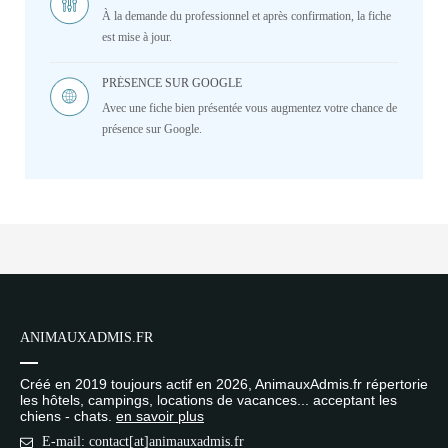
À la demande du professionnel et après confirmation, la fiche
est mise à jour.
PRÉSENCE SUR GOOGLE
Avec une fiche bien présentée vous augmentez votre chance de
présence sur Google.
ANIMAUXADMIS.FR
Créé en 2019 toujours actif en 2026, AnimauxAdmis.fr répertorie
les hôtels, campings, locations de vacances... acceptant les
chiens - chats.
en savoir plus
E-mail: contact[at]animauxadmis.fr