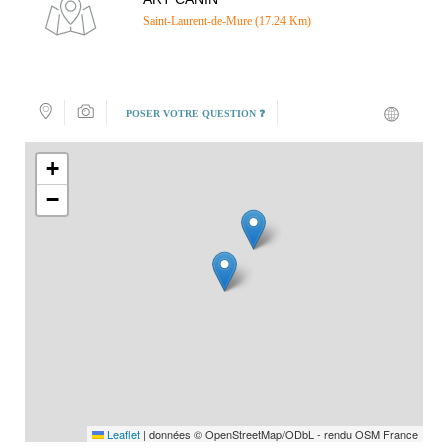
Saint-Laurent-de-Mure (17.24 Km)
POSER VOTRE QUESTION ❓
+
−
Leaflet
|
données © OpenStreetMap/ODbL - rendu OSM France