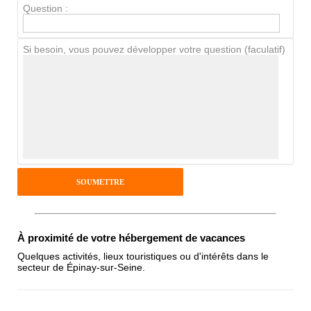
Question :
Chien / chat
Si besoin, vous pouvez développer votre question (faculatif)
Avis Clients
Notes que vous souhaitez attribuer :
Pseudo :
Antispam - Combien font 7x4 (en
À proximité de votre hébergement de vacances
chiffres) :
Quelques activités, lieux touristiques ou d'intérêts dans le
secteur de Épinay-sur-Seine.
Avis sur l'établissement :