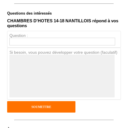
Questions des intéressés
Note globale
CHAMBRES D'HOTES 14-18 NANTILLOIS répond à vos
Propreté
questions
Chien / chat
Question :
Si besoin, vous pouvez développer votre question (faculatif)
Avis Clients
Notes que vous souhaitez attribuer :
Pseudo :
Antispam - Combien font 7x4 (en
chiffres) :