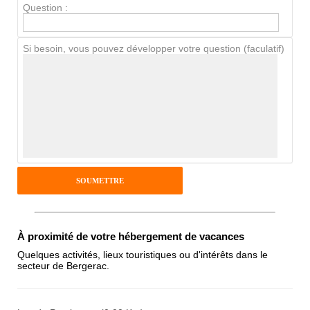
Question :
Chien / chat
Si besoin, vous pouvez développer votre question (faculatif)
Avis Clients
Notes que vous souhaitez attribuer :
Pseudo :
Antispam - Combien font 7x4 (en
À proximité de votre hébergement de vacances
chiffres) :
Quelques activités, lieux touristiques ou d'intérêts dans le
secteur de Bergerac.
Avis sur l'établissement :