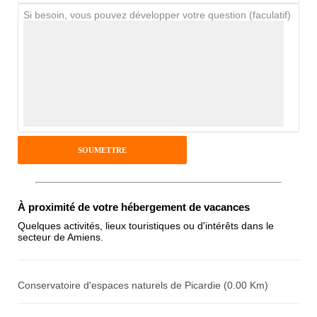
Si besoin, vous pouvez développer votre question (faculatif)
Avis Clients
Notes que vous souhaitez attribuer :
Pseudo :
Antispam - Combien font 7x4 (en
À proximité de votre hébergement de vacances
chiffres) :
Quelques activités, lieux touristiques ou d'intérêts dans le
secteur de Amiens.
Avis sur l'établissement :
Conservatoire d'espaces naturels de Picardie (0.00 Km)