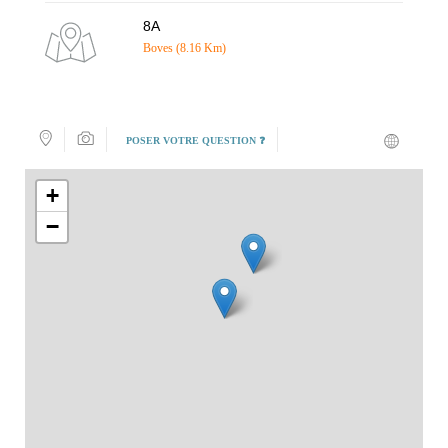
8A
Boves (8.16 Km)
POSER VOTRE QUESTION ❓
+
−