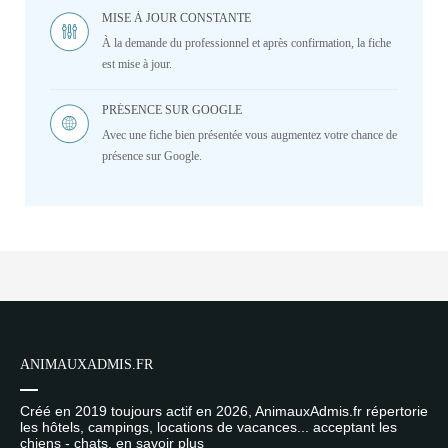
MISE À JOUR CONSTANTE
À la demande du professionnel et après confirmation, la fiche
est mise à jour.
PRÉSENCE SUR GOOGLE
Avec une fiche bien présentée vous augmentez votre chance de
présence sur Google.
ANIMAUXADMIS.FR
Créé en 2019 toujours actif en 2026, AnimauxAdmis.fr répertorie
les hôtels, campings, locations de vacances... acceptant les
chiens - chats.
en savoir plus