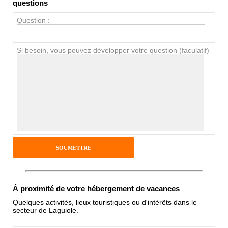
Propreté
questions
Chien / chat
Question :
Si besoin, vous pouvez développer votre question (faculatif)
Avis Clients
Notes que vous souhaitez attribuer :
Pseudo :
Antispam - Combien font 7x4 (en
chiffres) :
À proximité de votre hébergement de vacances
Quelques activités, lieux touristiques ou d'intérêts dans le
secteur de Laguiole.
Avis sur l'établissement :