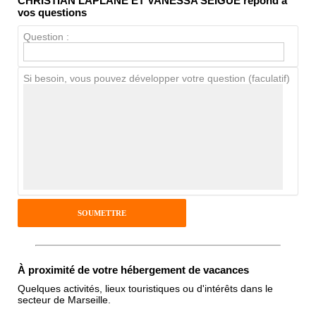
CHRISTIAN LAPLANE ET VANESSA SEIGUE répond à
Propreté
vos questions
Chien / chat
Question :
Si besoin, vous pouvez développer votre question (faculatif)
Avis Clients
Notes que vous souhaitez attribuer :
Pseudo :
Antispam - Combien font 7x4 (en
chiffres) :
À proximité de votre hébergement de vacances
Quelques activités, lieux touristiques ou d'intérêts dans le
secteur de Marseille.