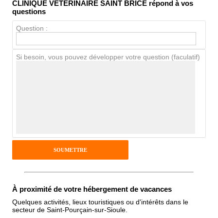
CLINIQUE VETERINAIRE SAINT BRICE répond à vos
Propreté
questions
Chien / chat
Question :
Si besoin, vous pouvez développer votre question (faculatif)
Avis Clients
Notes que vous souhaitez attribuer :
Pseudo :
Antispam - Combien font 7x4 (en
chiffres) :
À proximité de votre hébergement de vacances
Quelques activités, lieux touristiques ou d'intérêts dans le
secteur de Saint-Pourçain-sur-Sioule.