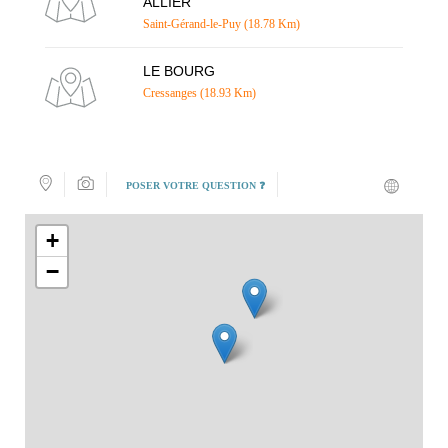
ALLIER
Saint-Gérand-le-Puy (18.78 Km)
LE BOURG
Cressanges (18.93 Km)
POSER VOTRE QUESTION ❓
+
−