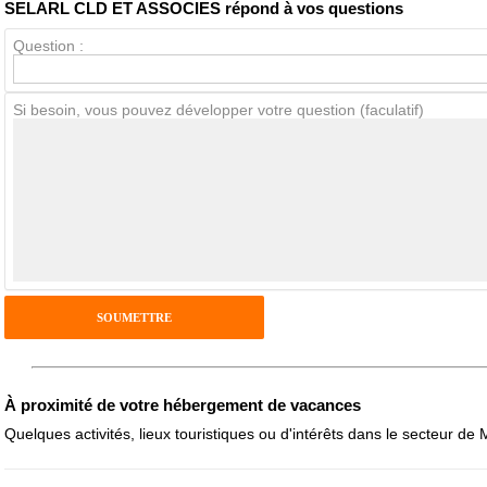
SELARL CLD ET ASSOCIES répond à vos questions
Question :
Avis Clients
Si besoin, vous pouvez développer votre question (faculatif)
Notes que vous souhaitez attribuer :
Pseudo :
Antispam - Combien font 7x4 (en chiffres) :
Avis sur l'établissement :
À proximité de votre hébergement de vacances
Quelques activités, lieux touristiques ou d'intérêts dans le secteur de 