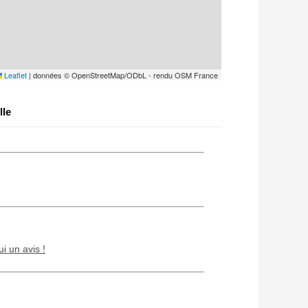
Leaflet
|
données © OpenStreetMap/ODbL - rendu OSM France
lle
ui un avis !
Chien / chat