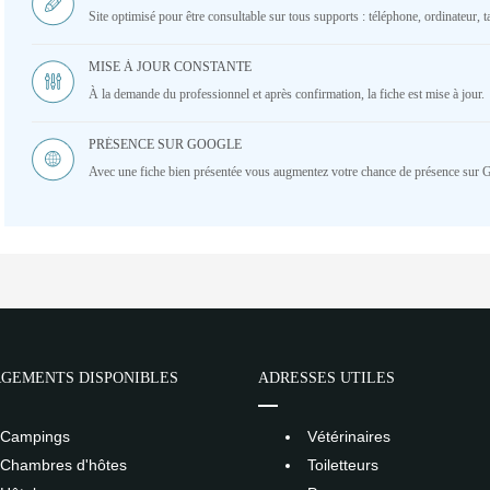
Site optimisé pour être consultable sur tous supports : téléphone, ordinateur, ta
MISE À JOUR CONSTANTE
À la demande du professionnel et après confirmation, la fiche est mise à jour.
PRÉSENCE SUR GOOGLE
Avec une fiche bien présentée vous augmentez votre chance de présence sur 
GEMENTS DISPONIBLES
ADRESSES UTILES
Campings
Vétérinaires
Chambres d'hôtes
Toiletteurs