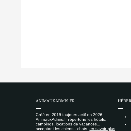
ANIMAUXADMIS.FR
HÉBER
Créé en 2019 toujours actif en 2026,
AnimauxAdmis.fr répertorie les hôtels,
campings, locations de vacances...
acceptant les chiens - chats.
en savoir plus