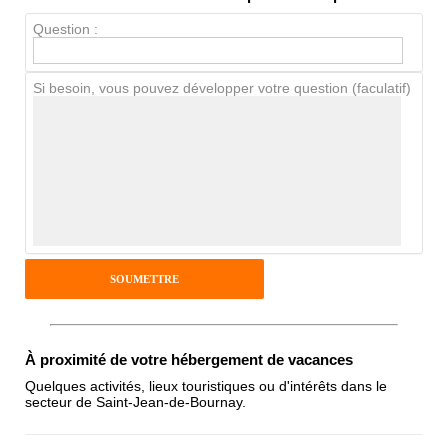
Propreté
Question :
Chien / chat
Si besoin, vous pouvez développer votre question (faculatif)
Avis Clients
Notes que vous souhaitez attribuer :
Pseudo :
Antispam - Combien font 7x4 (en
À proximité de votre hébergement de vacances
chiffres) :
Quelques activités, lieux touristiques ou d'intérêts dans le
secteur de Saint-Jean-de-Bournay.
Avis sur l'établissement :