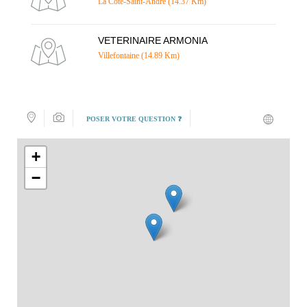
La Côte-Saint-André (14.37 Km)
VETERINAIRE ARMONIA
Villefontaine (14.89 Km)
POSER VOTRE QUESTION ❓
+
−