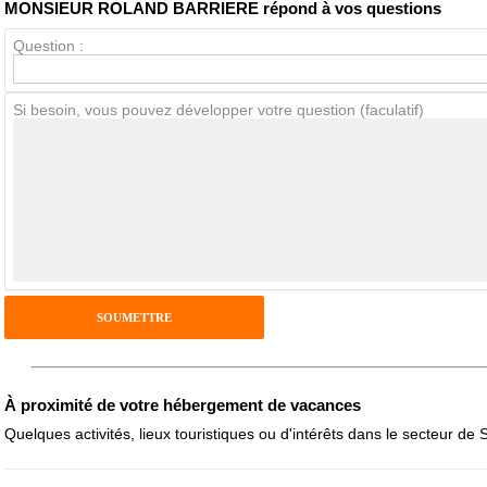
MONSIEUR ROLAND BARRIERE répond à vos questions
Question :
Avis Clients
Si besoin, vous pouvez développer votre question (faculatif)
Notes que vous souhaitez attribuer :
Pseudo :
Antispam - Combien font 7x4 (en chiffres) :
Avis sur l'établissement :
À proximité de votre hébergement de vacances
Quelques activités, lieux touristiques ou d'intérêts dans le secteur de 