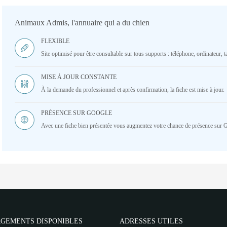
Animaux Admis, l'annuaire qui a du chien
FLEXIBLE
Site optimisé pour être consultable sur tous supports : téléphone, ordinateur, ta
MISE À JOUR CONSTANTE
À la demande du professionnel et après confirmation, la fiche est mise à jour.
PRÉSENCE SUR GOOGLE
Avec une fiche bien présentée vous augmentez votre chance de présence sur 
GEMENTS DISPONIBLES
ADRESSES UTILES