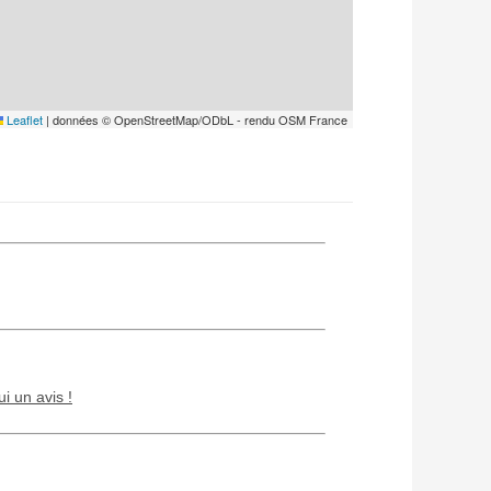
Leaflet
|
données © OpenStreetMap/ODbL - rendu OSM France
ui un avis !
Chien / chat