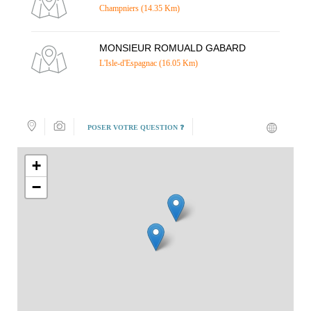
Champniers (14.35 Km)
MONSIEUR ROMUALD GABARD
L'Isle-d'Espagnac (16.05 Km)
POSER VOTRE QUESTION ❓
+
−