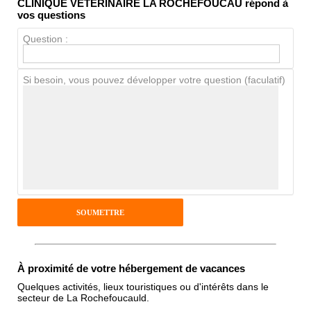
CLINIQUE VETERINAIRE LA ROCHEFOUCAU répond à
Propreté
vos questions
Chien / chat
Question :
Si besoin, vous pouvez développer votre question (faculatif)
Avis Clients
Notes que vous souhaitez attribuer :
Pseudo :
Antispam - Combien font 7x4 (en
chiffres) :
À proximité de votre hébergement de vacances
Quelques activités, lieux touristiques ou d'intérêts dans le
secteur de La Rochefoucauld.