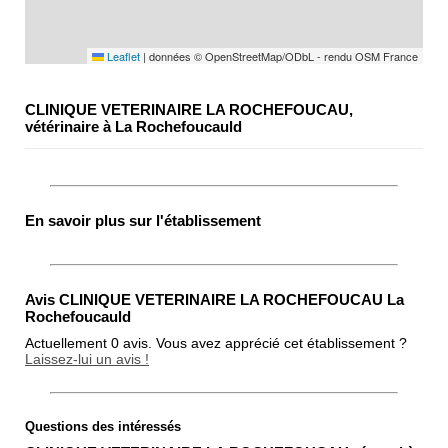
Leaflet
|
données © OpenStreetMap/ODbL - rendu OSM France
CLINIQUE VETERINAIRE LA ROCHEFOUCAU,
vétérinaire à La Rochefoucauld
En savoir plus sur l'établissement
Avis CLINIQUE VETERINAIRE LA ROCHEFOUCAU La
Rochefoucauld
Actuellement 0 avis. Vous avez apprécié cet établissement ?
Laissez-lui un avis !
Questions des intéressés
Note globale