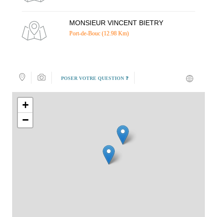
MONSIEUR VINCENT BIETRY
Port-de-Bouc (12.98 Km)
POSER VOTRE QUESTION ❓
+
−