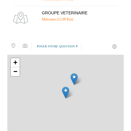
GROUPE VETERINAIRE
Marconne (12.00 Km)
POSER VOTRE QUESTION ❓
+
−