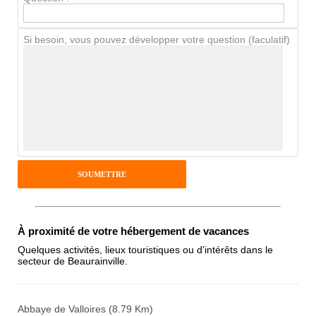
Chien / chat
Si besoin, vous pouvez développer votre question (faculatif)
Avis Clients
Notes que vous souhaitez attribuer :
Pseudo :
Antispam - Combien font 7x4 (en
À proximité de votre hébergement de vacances
chiffres) :
Quelques activités, lieux touristiques ou d'intérêts dans le
secteur de Beaurainville.
Avis sur l'établissement :
Abbaye de Valloires (8.79 Km)