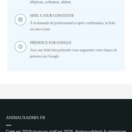
téléphone, ordinateur, tablette.
MISE À JOUR CONSTANTE
À la demande du professionnel et après confirmation, la fiche
est mise à jour.
PRÉSENCE SUR GOOGLE
Avec une fiche bien présentée vous augmentez votre chance de
présence sur Google.
ANIMAUXADMIS.FR
Créé en 2019 toujours actif en 2026, AnimauxAdmis.fr répertorie