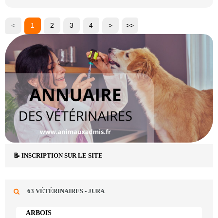
<
1
2
3
4
>
>>
📝 INSCRIPTION SUR LE SITE
63 VÉTÉRINAIRES - JURA
ARBOIS