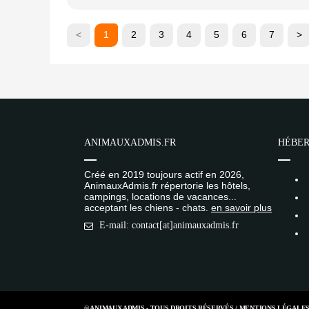
<
1
2
3
4
5
6
7
>
ANIMAUXADMIS.FR
HÉBER
Créé en 2019 toujours actif en 2026,
AnimauxAdmis.fr répertorie les hôtels,
campings, locations de vacances...
acceptant les chiens - chats.
en savoir plus
E-mail: contact[at]animauxadmis.fr
© ANIMAUX ADMIS - TOUS DROITS RÉSERVÉS /
MENTIONS LÉGALE