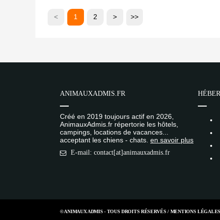
<
1
2
>
>>
ANIMAUXADMIS.FR
HÉBER
Créé en 2019 toujours actif en 2026,
AnimauxAdmis.fr répertorie les hôtels,
campings, locations de vacances...
acceptant les chiens - chats.
en savoir plus
E-mail: contact[at]animauxadmis.fr
© ANIMAUX ADMIS - TOUS DROITS RÉSERVÉS /
MENTIONS LÉGALE