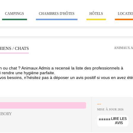
CAMPINGS
CHAMBRES D'HÔTES
HÔTELS
LOCATI
IENS / CHATS
ANIMAUX A
n ou chat ? Animaux Admis a recensé la liste des professionnels à
i rendre une hygiène parfaite.
 vos besoins, n'hésitez pas à déposer un avis positif si vous en avez été
...
MISE À JOUR 2026
IBORY
LIRE LES
⭐⭐⭐⭐⭐
AVIS