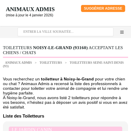
ANIMAUX ADMIS
SUGGÉRER ADRESSE
(mise à jour le 4 janvier 2026)
TOILETTEURS
NOISY-LE-GRAND (93160)
ACCEPTANT LES
CHIENS / CHATS
ANIMAUX ADMIS
>
TOILETTEURS
>
TOILETTEURS SEINE-SAINT-DENIS
(93)
Vous recherchez un
toiletteur à Noisy-le-Grand
pour votre chien
ou chat ? Animaux Admis a recensé la liste des professionnels à
contacter pour toiletter votre animal de compagnie et lui rendre une
hygiène parfaite.
À Noisy-le-Grand, nous avons listé 2 toiletteurs pour répondre à
vos besoins, n'hésitez pas à déposer un avis positif si vous en avez
été satisfait.
Liste des Toiletteurs
LE JARDIN CANIN